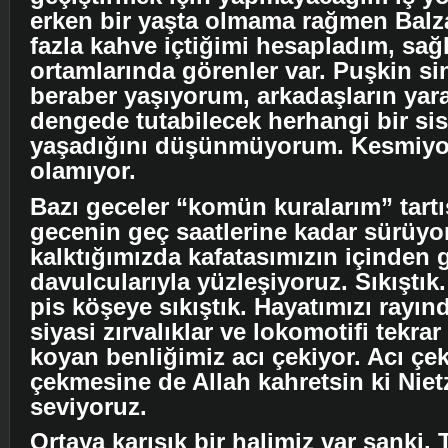
erken bir yaşta olmama rağmen Balz
fazla kahve içtiğimi hesapladım, sağ
ortamlarında görenler var. Puşkin si
beraber yaşıyorum, arkadaşların yara
dengede tutabilecek herhangi bir si
yaşadığını düşünmüyorum. Kesmiyor
olamıyor.
Bazı geceler “komün kuralarım” tartı
gecenin geç saatlerine kadar sürüyo
kalktığımızda kafatasımızın içinden
davulcularıyla yüzleşiyoruz. Sıkıştı
pis köşeye sıkıştık. Hayatımızı rayın
siyasi zırvalıklar ve lokomotifi tekra
koyan benliğimiz acı çekiyor. Acı çe
çekmesine de Allah kahretsin ki Niet
seviyoruz.
Ortaya karışık bir halimiz var sanki.