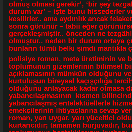
olmuş olması gerekir’, ‘bir şey tezgah
durum var’ – işte bunu hissederler v
kesilirler.. ama aydınlık ancak felaket
sonra görünür – tabii eğer görünürs
gerçekleşmiştir.. önceden ne tezgâhl
olmuştur.. neden bir durum ortaya çı
bunların tümü belki şimdi mantıkla çı
polisiye roman, meta üretiminin ve 
toplumunun gizemlerinin bilimsel bi
açıklamasının mümkün olduğunu ve 
kurtuluşun bireysel kaçışçılığa tercih
olduğunu anlayacak kadar olmasa d
yabancılaşmasının kısmen bilincind
yabancılaşmış entelektüellerle hizme
emekçilerinin ihtiyaçlarına cevap veri
roman, yarı uygar, yarı yüceltici oldu
kurtarıcıdır; tamamen burjuvadır, bu