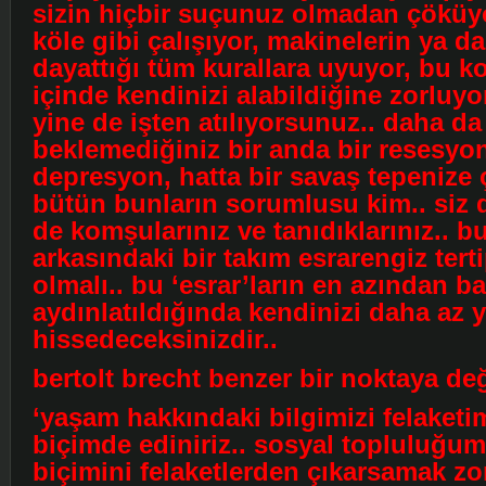
sizin hiçbir suçunuz olmadan çöküyo
köle gibi çalışıyor, makinelerin ya d
dayattığı tüm kurallara uyuyor, bu k
içinde kendinizi alabildiğine zorlu
yine de işten atılıyorsunuz.. daha da
beklemediğiniz bir anda bir resesyon
depresyon, hatta bir savaş tepenize 
bütün bunların sorumlusu kim.. siz d
de komşularınız ve tanıdıklarınız.. b
arkasındaki bir takım esrarengiz terti
olmalı.. bu ‘esrar’ların en azından ba
aydınlatıldığında kendinizi daha az 
hissedeceksinizdir..
bertolt brecht benzer bir noktaya değ
‘yaşam hakkındaki bilgimizi felaketim
biçimde ediniriz.. sosyal topluluğum
biçimini felaketlerden çıkarsamak zo