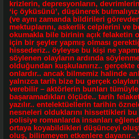
krizlerin, depresyonların, devrimleri
‘iç öyküsünü’, düşünerek bulmalıyızdı
(ve aynı zamanda bildirileri görevde
mektuplarını, askerlik celplerini ve b
okumakla bile birinin açık felaketin 
için bir şeyler yapmış olması gerekti
hissederiz.. öyleyse bu kişi ne yapmış
söylenen olayların ardında söylenme
olduğundan kuşkulanırız.. gerçekte 
onlardır.. ancak bilmemiz halinde anla
yalnızca tarih bize bu gerçek olaylar
verebilir – aktörlerin bunları tümüyl
başaramadıkları ölçüde.. tarih felak
yazılır.. entelektüellerin tarihin öznel
nesneleri olduklarını hissettikleri 
polisiye romanlarda insanları eğlend
ortaya koyabildikleri düşünceyi oluşt
oluş, bilinmeyen etkenlere dayanır.. 