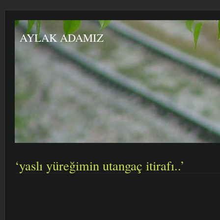
AYLAK ADAMIZ
‘yaslı yüreğimin utangaç itirafı..’