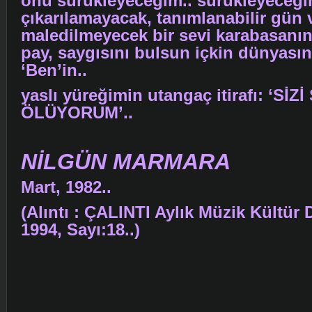
onu sürükleyeceğim.. sürükleyeceğim
çıkarılamayacak, tanımlanabilir gün 
maledilmeyecek bir sevi karabasanı
pay, saygısını bulsun içkin dünyasın
‘Ben’in..
yaslı yüreğimin utangaç itirafı: ‘S
ÖLÜYORUM’..
NİLGÜN MARMARA
Mart, 1982..
(Alıntı : ÇALINTI Aylık Müzik Kültür 
1994, Sayı:18..)