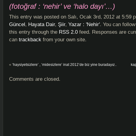
(fotoğraf : ‘nehir’ ve ‘halo dayı’…)
This entry was posted on Salı, Ocak 3rd, 2012 at 5:59 p
Güncel
,
Hayata Dair
,
Şiir
,
Yazar : 'Nehir'
. You can follo
this entry through the
RSS 2.0
feed. Responses are curr
can
trackback
from your own site.
«
‘haysiyetsizlere’ , ‘midesizlere’ inat 2012’de biz yine buradayız..
ka
Comments are closed.