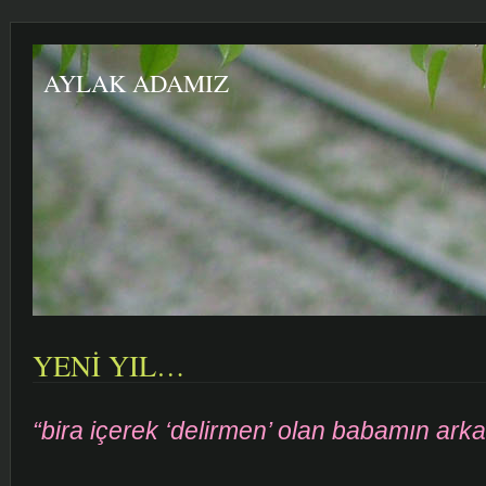
AYLAK ADAMIZ
YENİ YIL…
“bira içerek ‘delirmen’ olan babamın ark