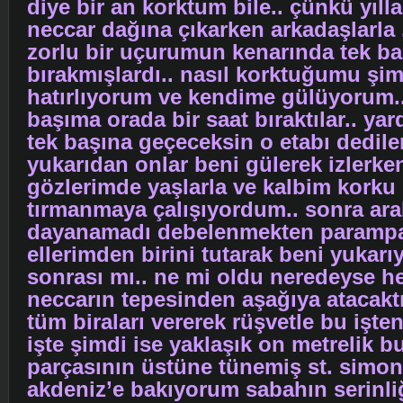
diye bir an korktum bile.. çünkü yıll
neccar dağına çıkarken arkadaşlarla 
zorlu bir uçurumun kenarında tek b
bırakmışlardı.. nasıl korktuğumu şim
hatırlıyorum ve kendime gülüyorum..
başıma orada bir saat bıraktılar.. yar
tek başına geçeceksin o etabı dediler
yukarıdan onlar beni gülerek izlerke
gözlerimde yaşlarla ve kalbim korku 
tırmanmaya çalışıyordum.. sonra aral
dayanamadı debelenmekten paramp
ellerimden birini tutarak beni yukarıy
sonrası mı.. ne mi oldu neredeyse h
neccarın tepesinden aşağıya atacakt
tüm biraları vererek rüşvetle bu işten 
işte şimdi ise yaklaşık on metrelik b
parçasının üstüne tünemiş st. simon
akdeniz’e bakıyorum sabahın serinli