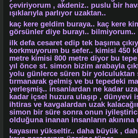
çeviriyorum , akdeniz.. puslu bir ha
ışıklarıyla parlıyor uzaktan..
kaç kere geldim buraya.. kaç kere ki
görsünler diye burayı.. bilmiyorum..
ilk defa cesaret edip tek başıma çıkı
korkmuyorum bu sefer.. kimisi 450 k
metre kimisi 800 metre diyor bu tepe 
yıl önce st. simon bizim arabayla çık
yolu günlerce süren bir yolculuktan
tırmanarak gelmiş ve bu tepedeki ma
yerleşmiş.. insanlardan ne kadar uza
kadar içsel huzura ulaşıp , dünyevi is
ihtiras ve kavgalardan uzak kalacağı
simon bir süre sonra onun iyileştiri
olduğuna inanan insanların akınına u
kayasını yükseltir.. daha büyük , da