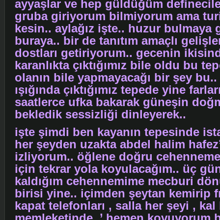
ayyaşlar ve hep güldüğüm definecile
gruba giriyorum bilmiyorum ama tur
kesin.. aylağız işte.. huzur bulmaya 
buraya.. bir de tanıtım amaçlı gelişle
dostları getiriyorum.. gecenin ikisinde
karanlıkta çıktığımız bile oldu bu tep
olanın bile yapmayacağı bir şey bu.. 
ışığında çıktığımız tepede yine farları
saatlerce ufka bakarak güneşin doğ
bekledik sessizliği dinleyerek..
işte şimdi ben kayanın tepesinde is
her şeyden uzakta abdel halim hafez’
izliyorum.. öğlene doğru cehenneme
için tekrar yola koyulacağım.. üç gü
kaldığım cehennemime mecburi dön
birisi yine.. içimden şeytan kemirip fı
kapat telefonları , salla her şeyi , kal
memleketinde..’ hemen kovuyorum b