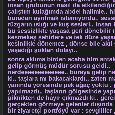
insan grubunun nasıl da etkilendiği
çalıştım kulağımda abdel halimle.. h
buradan ayrılmak istemiyordu.. sessi
rüzgarın ıslığı ve kuş sesleri.. insan 
bu sessizlikte yaşasa geri dönebilir 
keşmekeş şehirlere ve tek düze yaşa
kesinlikle dönemez , dönse bile akıl s
yaşadığı şoktan dolayı..
sonra aklıma birden acaba tüm antak
gelip görmüş müdür sorusu geldi..
nerdeeeeeeeeeeeee.. buraya gelip ne
ki.. taşlara mı bakacaklardı.. zaten m
yanında yöresinde pek ağaç yoktu , 
yapılmazdı.. taşların gölgesinde yap
piknikten de hayır çıkmazdı ki.. gerç
gerçekten görmeye gelenler dışında 
bir ziyaretçi portföyü var : sevgililer 