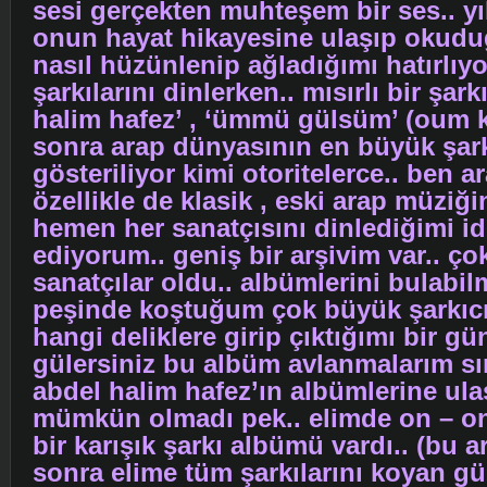
sesi gerçekten muhteşem bir ses.. yı
onun hayat hikayesine ulaşıp okud
nasıl hüzünlenip ağladığımı hatırlı
şarkılarını dinlerken.. mısırlı bir şark
halim hafez’ , ‘ümmü gülsüm’ (oum 
sonra arap dünyasının en büyük şark
gösteriliyor kimi otoritelerce.. ben 
özellikle de klasik , eski arap müzi
hemen her sanatçısını dinlediğimi id
ediyorum.. geniş bir arşivim var.. ço
sanatçılar oldu.. albümlerini bulabil
peşinde koştuğum çok büyük şarkıcıl
hangi deliklere girip çıktığımı bir gü
gülersiniz bu albüm avlanmalarım sı
abdel halim hafez’ın albümlerine u
mümkün olmadı pek.. elimde on – on 
bir karışık şarkı albümü vardı.. (bu ar
sonra elime tüm şarkılarını koyan gü