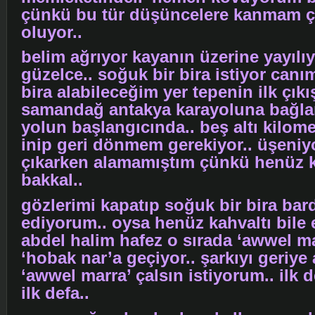
çünkü bu tür düşüncelere kanmam 
oluyor..
belim ağrıyor kayanın üzerine yayıl
güzelce.. soğuk bir bira istiyor canı
bira alabileceğim yer tepenin ilk çık
samandağ antakya karayoluna bağl
yolun başlangıcında.. beş altı kilome
inip geri dönmem gerekiyor.. üşeniy
çıkarken alamamıştım çünkü henüz k
bakkal..
gözlerimi kapatıp soğuk bir bira bar
ediyorum.. oysa henüz kahvaltı bile
abdel halim hafez o sırada ‘awwel m
‘hobak nar’a geçiyor.. şarkıyı geriye
‘awwel marra’ çalsın istiyorum.. ilk de
ilk defa..