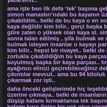
ama işte ben ilk defa ‘tek’ başıma ge
simon manastırı’ndaki bu kayanın ü
çıkabildim.. belki de bu kaya o en s
kaya değildir kim bilir.. gerçi başka b
göre zaten o yüksek olan kaya st. s
sonra talan edilmiş , şifa bulmak ve 
bulmak isteyen insanlar o kayayı par
kim bilir.. hepsi bir rivayet.. belki d
zorlukla çıkabildiğim bu kaya parça
koyulmuş başka bir kaya parçası.. t
ayağınızı elinizi geçirebileceğiniz del
çıkıntılar mevcut.. ama bu 94 kiloluk
çıkarmak zor işti..
daha önceki gelişlerimde hiç teşeb
üzerine çıkmaya.. belki de insanlar
düşüp kafamı kırmaktansa tek başı
kafamı kırıp ilginç bir yok oluş yaş