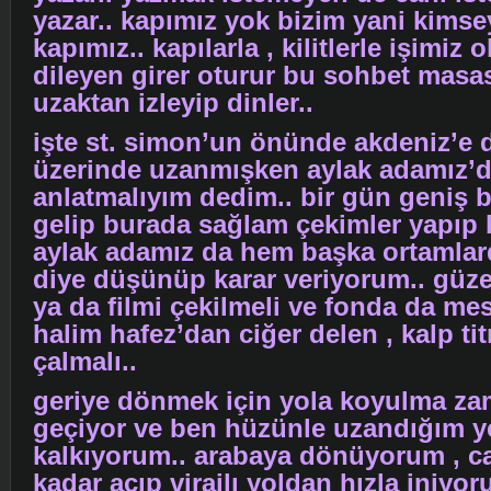
yazar.. kapımız yok bizim yani kim
kapımız.. kapılarla , kilitlerle işimiz 
dileyen girer oturur bu sohbet masas
uzaktan izleyip dinler..
işte st. simon’un önünde akdeniz’e d
üzerinde uzanmışken aylak adamız’d
anlatmalıyım dedim.. bir gün geniş 
gelip burada sağlam çekimler yapıp
aylak adamız da hem başka ortamlard
diye düşünüp karar veriyorum.. güzel
ya da filmi çekilmeli ve fonda da me
halim hafez’dan ciğer delen , kalp tit
çalmalı..
geriye dönmek için yola koyulma za
geçiyor ve ben hüzünle uzandığım y
kalkıyorum.. arabaya dönüyorum , c
kadar açıp virajlı yoldan hızla iniyor