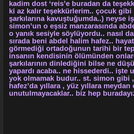
kadim dost ‘reis’e buradan da teşek
ki az kalır teşekkürlerim.. çocuk gib
şarkılarına kavuştuğumda..) neyse işt
simon’un o eşsiz manzarasında abde
o yanık sesiyle söylüyordu.. nasıl da
sırada beni abdel halim hafez.. haya
görmediği ortadoğunun tarihi bir te
insanın kendisinin ölümünden onlarc
şarkılarının dinlediğini bilse ne düş
yapardı acaba.. ne hissederdi.. işte
yok olmamak budur.. st. simon gibi 
hafez’da yıllara , yüz yıllara meyda
unutulmayacaklar.. biz hep buradayız