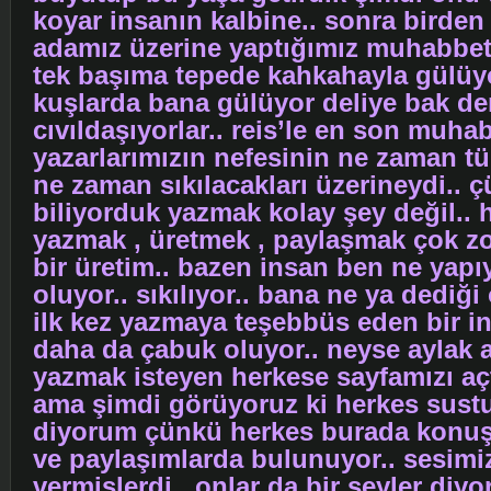
koyar insanın kalbine.. sonra birden 
adamız üzerine yaptığımız muhabbetl
tek başıma tepede kahkahayla gülüy
kuşlarda bana gülüyor deliye bak de
cıvıldaşıyorlar.. reis’le en son muha
yazarlarımızın nefesinin ne zaman t
ne zaman sıkılacakları üzerineydi.. 
biliyorduk yazmak kolay şey değil.. 
yazmak , üretmek , paylaşmak çok zo
bir üretim.. bazen insan ben ne yap
oluyor.. sıkılıyor.. bana ne ya dediği 
ilk kez yazmaya teşebbüs eden bir i
daha da çabuk oluyor.. neyse aylak 
yazmak isteyen herkese sayfamızı açt
ama şimdi görüyoruz ki herkes sustu
diyorum çünkü herkes burada konuş
ve paylaşımlarda bulunuyor.. sesimi
vermişlerdi.. onlar da bir şeyler diy