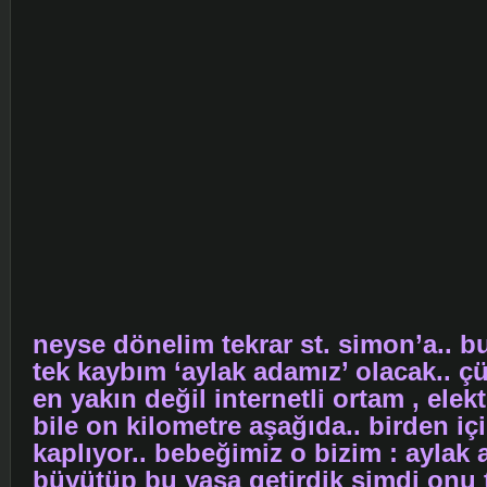
neyse dönelim tekrar st. simon’a.. 
tek kaybım ‘aylak adamız’ olacak.. 
en yakın değil internetli ortam , elekt
bile on kilometre aşağıda.. birden iç
kaplıyor.. bebeğimiz o bizim : aylak 
büyütüp bu yaşa getirdik şimdi onu 