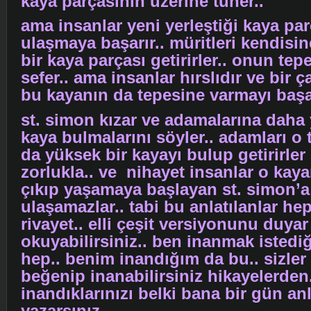
kaya parçasının üzerine tüner..
ama insanlar yeni yerleştiği kaya pa
ulaşmaya başarır.. müritleri kendisi
bir kaya parçası getirirler.. onun tep
sefer.. ama insanlar hırslıdır ve bir 
bu kayanın da tepesine varmayı başarı
st. simon kızar ve adamalarına daha 
kaya bulmalarını söyler.. adamları o
da yüksek bir kayayı bulup getirirler 
zorlukla.. ve nihayet insanlar o kay
çıkıp yaşamaya başlayan st. simon’a
ulaşamazlar.. tabi bu anlatılanlar he
rivayet.. elli çeşit versiyonunu duyar
okuyabilirsiniz.. ben inanmak istediğ
hep.. benim inandığım da bu.. sizler
beğenip inanabilirsiniz hikayelerden.
inandıklarınızı belki bana bir gün anl
yazarsınız..