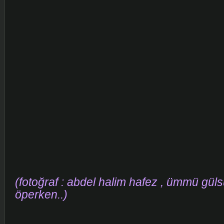
(fotoğraf : abdel halim hafez , ümmü güls
öperken..)