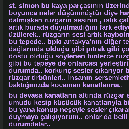
st. simon bu kaya parçasının üzerind
boyunca neler düşünmüştür diye hay
dalmışken rüzgarın sesinin , ıslık ça
artık burada duyulmadığını fark edi
üzülerek.. rüzgarın sesi artık kayb
bu tepede.. tıpkı antakya’nın diğer t
dağlarında olduğu gibi pıtrak gibi ç
dostu olduğu söylenen binlerce rüzg
gibi bu tepeye de onlarcası yerleştir
durumda.. korkunç sesler çıkarıyor 
rüzgar tirbünleri.. insanın sersemlet
baktığınızda kocaman kanatlarına..
bu devasa kanatların altında rüzgar
umudu kesip küçücük kanatlarıyla bi
bu yana konup neşeyle sesler çıkara
duymaya çalışıyorum.. onlar da belli
durumdalar..