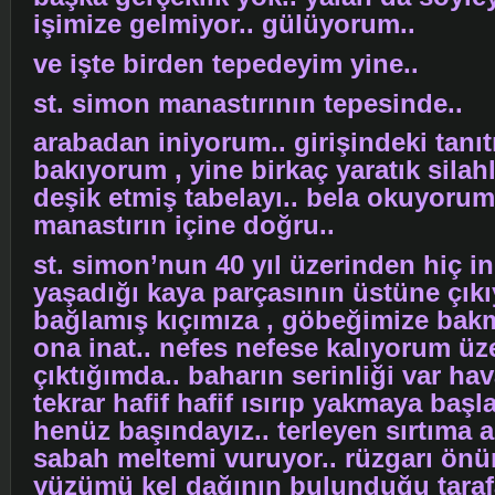
işimize gelmiyor.. gülüyorum..
ve işte birden tepedeyim yine..
st. simon manastırının tepesinde..
arabadan iniyorum.. girişindeki tanı
bakıyorum , yine birkaç yaratık silahl
deşik etmiş tabelayı.. bela okuyoru
manastırın içine doğru..
st. simon’nun 40 yıl üzerinden hiç 
yaşadığı kaya parçasının üstüne çık
bağlamış kıçımıza , göbeğimize bak
ona inat.. nefes nefese kalıyorum üz
çıktığımda.. baharın serinliği var ha
tekrar hafif hafif ısırıp yakmaya başl
henüz başındayız.. terleyen sırtıma
sabah meltemi vuruyor.. rüzgarı ön
yüzümü kel dağının bulunduğu taraf