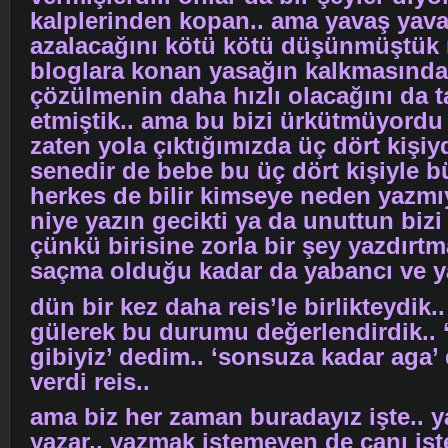
kalplerinden kopan.. ama yavaş yava
azalacağını kötü kötü düşünmüştük re
bloglara konan yasağın kalkmasınd
çözülmenin daha hızlı olacağını da 
etmiştik.. ama bu bizi ürkütmüyordu
zaten yola çıktığımızda üç dört kişiyd
senedir de bebe bu üç dört kişiyle 
herkes de bilir kimseye neden yazm
niye yazın gecikti ya da unuttun bizi
çünkü birisine zorla bir şey yazdırt
saçma olduğu kadar da yabancı ve ya
dün bir kez daha reis’le birlikteydik.
gülerek bu durumu değerlendirdik.. ‘
gibiyiz’ dedim.. ‘sonsuza kadar aga’
verdi reis..
ama biz her zaman buradayız işte.. 
yazar.. yazmak istemeyen de canı is