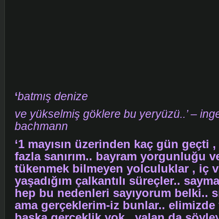
‘
batmış denize
ve yükselmiş göklere bu yeryüzü..’ – ing
bachmann
‘1 mayısın üzerinden kaç gün geçti ,
fazla sanırım.. bayram yorgunluğu v
tükenmek bilmeyen yolculuklar , iç v
yaşadığım çalkantılı süreçler.. sayma
hep bu nedenleri sayıyorum belki.. sık
ama gerçeklerim-iz bunlar.. elimizde
başka gerçeklik yok.. yalan da söyl