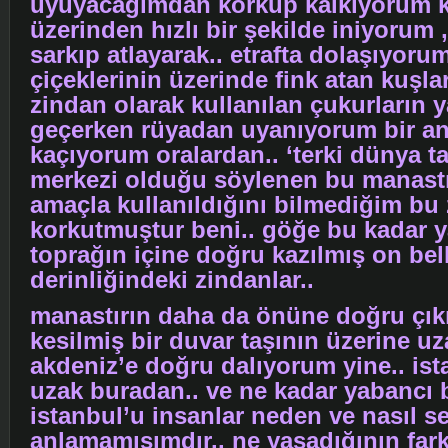
uyuyacağımdan korkup kalkıyorum 
üzerinden hızlı bir şekilde iniyorum 
sarkıp atlayarak.. etrafta dolaşıyoru
çiçeklerinin üzerinde fink atan kuşlar
zindan olarak kullanılan çukurların 
geçerken rüyadan uyanıyorum bir a
kaçıyorum oralardan.. ‘terki dünya ta
merkezi olduğu söylenen bu manast
amaçla kullanıldığını bilmediğim bu
korkutmuştur beni.. göğe bu kadar 
toprağın içine doğru kazılmış on bel
derinliğindeki zindanlar..
manastırın daha da önüne doğru çı
kesilmiş bir duvar taşının üzerine u
akdeniz’e doğru dalıyorum yine.. ist
uzak buradan.. ve ne kadar yabancı b
istanbul’u insanlar neden ve nasıl se
anlamamışımdır.. ne yaşadığının far